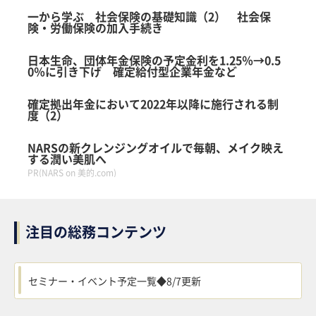
一から学ぶ 社会保険の基礎知識（2） 社会保
険・労働保険の加入手続き
日本生命、団体年金保険の予定金利を1.25％→0.5
0％に引き下げ 確定給付型企業年金など
確定拠出年金において2022年以降に施行される制
度（2）
NARSの新クレンジングオイルで毎朝、メイク映え
する潤い美肌へ
PR(NARS on 美的.com)
注目の総務コンテンツ
セミナー・イベント予定一覧◆8/7更新