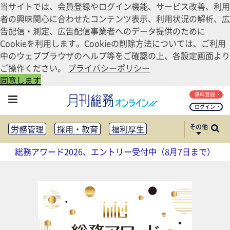
当サイトでは、会員登録やログイン機能、サービス改善、利用
者の興味関心に合わせたコンテンツ表示、利用状況の解析、広
告配信・測定、広告配信事業者へのデータ提供のために
Cookieを利用します。Cookieの削除方法については、ご利用
中のウェブブラウザのヘルプ等をご確認の上、各設定画面より
ご操作ください。
プライバシーポリシー
同意します
無料登録
ログイン
その他
労務管理
採用・教育
福利厚生
健康経営
働き方改革
総務アワード2026、エントリー受付中（8月7日まで）
法務・コンプライアンス
業務資料ダウンロード
知財管理
リスクマネジメント・BCP
社外・社内広報
社外・社内コミュニケーション活性化
FM・オフィス移転
CSR・SDGs
テクノロジー活用・DX