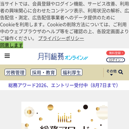
当サイトでは、会員登録やログイン機能、サービス改善、利用
者の興味関心に合わせたコンテンツ表示、利用状況の解析、広
告配信・測定、広告配信事業者へのデータ提供のために
Cookieを利用します。Cookieの削除方法については、ご利用
中のウェブブラウザのヘルプ等をご確認の上、各設定画面より
ご操作ください。
プライバシーポリシー
同意します
無料登録
ログイン
その他
労務管理
採用・教育
福利厚生
健康経営
働き方改革
総務アワード2026、エントリー受付中（8月7日まで）
法務・コンプライアンス
業務資料ダウンロード
知財管理
リスクマネジメント・BCP
社外・社内広報
社外・社内コミュニケーション活性化
FM・オフィス移転
CSR・SDGs
テクノロジー活用・DX