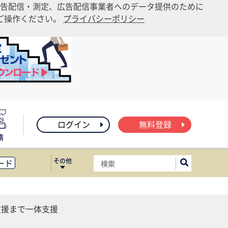
告配信・測定、広告配信事業者へのデータ提供のために
りご操作ください。
プライバシーポリシー
ログイン
無料登録
務
その他
ード
ィス移転
ート
支援まで一体支援