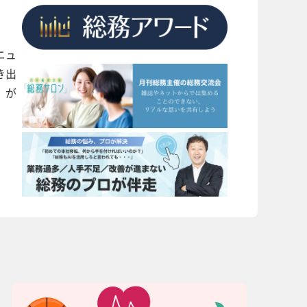
ニュ
き出
」が