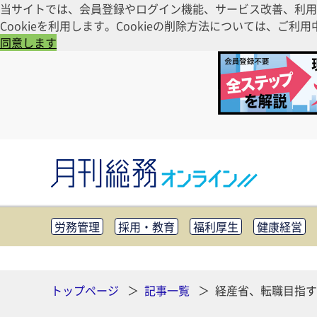
当サイトでは、会員登録やログイン機能、サービス改善、利用
Cookieを利用します。Cookieの削除方法については、
同意します
労務管理
採用・教育
福利厚生
健康経営
知財管理
リスクマネジメント・BCP
社外・社
CSR・SDGs
テクノロジー活用・DX
助成金・
その他
トップページ
記事一覧
経産省、転職目指す