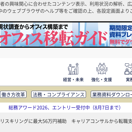
者の興味関心に合わせたコンテンツ表示、利用状況の解析、広
ご利用中のウェブブラウザのヘルプ等をご確認の上、各設定画面よ
経営・未来
強化・支援
実
働き方改革
法務・コンプライアンス
業務資料ダウンロ
内広報
社外・社内コミュニケーション活性化
FM・オフ
総務アワード2026、エントリー受付中（8月7日まで）
補助金・コスト削減
アウトソーシング・BPO
調査・レポ
リスキリングに最大56万円補助 キャリアコンサルから転職