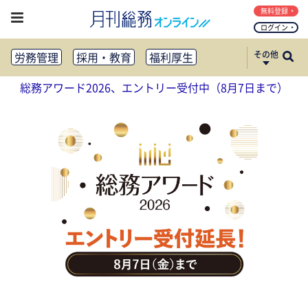
無料登録
ログイン
その他
労務管理
採用・教育
福利厚生
健康経営
働き方改革
総務アワード2026、エントリー受付中（8月7日まで）
法務・コンプライアンス
業務資料ダウンロード
知財管理
リスクマネジメント・BCP
社外・社内広報
社外・社内コミュニケーション活性化
FM・オフィス移転
CSR・SDGs
テクノロジー活用・DX
助成金・補助金・コスト削減
アウトソーシング・BPO
調査・レポート
その他