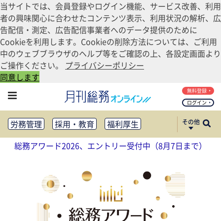
当サイトでは、会員登録やログイン機能、サービス改善、利用
者の興味関心に合わせたコンテンツ表示、利用状況の解析、広
告配信・測定、広告配信事業者へのデータ提供のために
Cookieを利用します。Cookieの削除方法については、ご利用
中のウェブブラウザのヘルプ等をご確認の上、各設定画面より
ご操作ください。
プライバシーポリシー
同意します
無料登録
ログイン
その他
労務管理
採用・教育
福利厚生
健康経営
働き方改革
総務アワード2026、エントリー受付中（8月7日まで）
法務・コンプライアンス
業務資料ダウンロード
知財管理
リスクマネジメント・BCP
社外・社内広報
社外・社内コミュニケーション活性化
FM・オフィス移転
CSR・SDGs
テクノロジー活用・DX