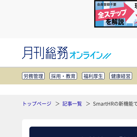
労務管理
採用・教育
福利厚生
健康経営
知財管理
リスクマネジメント・BCP
社外・社
CSR・SDGs
テクノロジー活用・DX
助成金・
その他
トップページ
記事一覧
SmartHRの新機