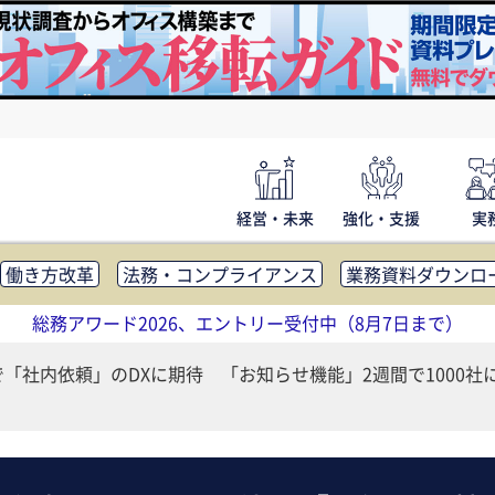
経営・未来
強化・支援
実
働き方改革
法務・コンプライアンス
業務資料ダウンロ
内広報
社外・社内コミュニケーション活性化
FM・オフ
総務アワード2026、エントリー受付中（8月7日まで）
補助金・コスト削減
アウトソーシング・BPO
調査・レポ
能で「社内依頼」のDXに期待 「お知らせ機能」2週間で1000社