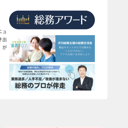
ニュ
き出
」が