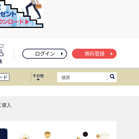
ログイン
無料登録
務
その他
ード
ィス移転
ート
に導入