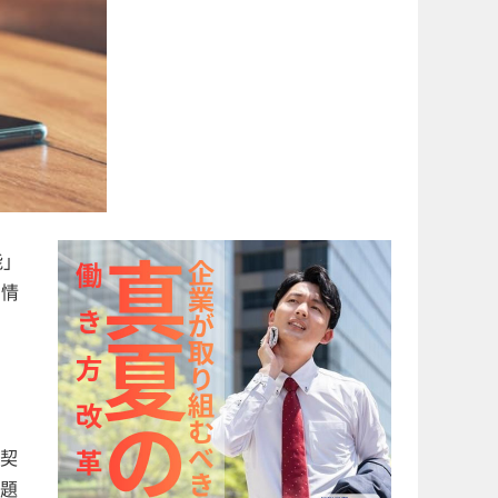
能」
の情
契
題