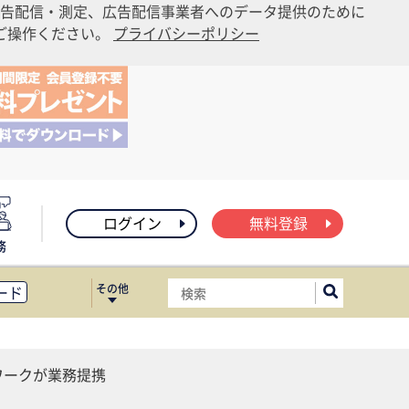
告配信・測定、広告配信事業者へのデータ提供のために
りご操作ください。
プライバシーポリシー
ログイン
無料登録
務
その他
ード
ィス移転
ート
ワークが業務提携