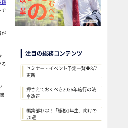
型確
トで
者が
注目の総務コンテンツ
金
きる
セミナー・イベント予定一覧◆8/7
更新
い
押さえておくべき2026年施行の法
業
令改正
編集部ｵｽｽﾒ!! 「総務1年生」向けの
20選