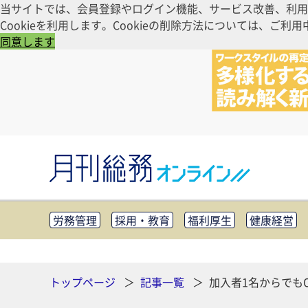
当サイトでは、会員登録やログイン機能、サービス改善、利用
Cookieを利用します。Cookieの削除方法については、
同意します
労務管理
採用・教育
福利厚生
健康経営
知財管理
リスクマネジメント・BCP
社外・社
CSR・SDGs
テクノロジー活用・DX
助成金・
その他
トップページ
記事一覧
加入者1名からでも