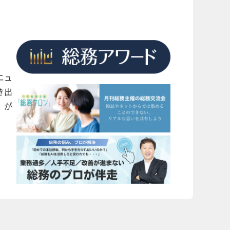
ニュ
き出
」が