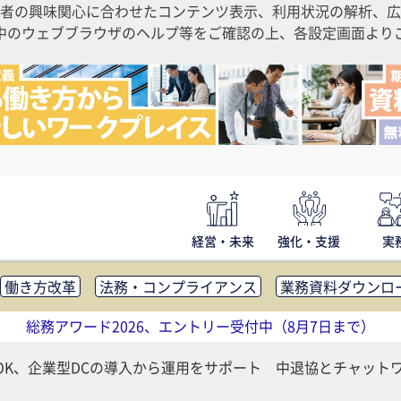
者の興味関心に合わせたコンテンツ表示、利用状況の解析、広
ご利用中のウェブブラウザのヘルプ等をご確認の上、各設定画面よ
経営・未来
強化・支援
実
働き方改革
法務・コンプライアンス
業務資料ダウンロ
内広報
社外・社内コミュニケーション活性化
FM・オフ
総務アワード2026、エントリー受付中（8月7日まで）
補助金・コスト削減
アウトソーシング・BPO
調査・レポ
OK、企業型DCの導入から運用をサポート 中退協とチャット