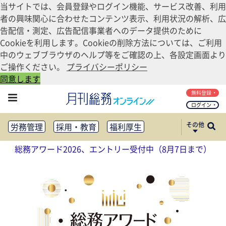
当サイトでは、会員登録やログイン機能、サービス改善、利用
者の興味関心に合わせたコンテンツ表示、利用状況の解析、広
告配信・測定、広告配信事業者へのデータ提供のために
Cookieを利用します。Cookieの削除方法については、ご利用
中のウェブブラウザのヘルプ等をご確認の上、各設定画面より
ご操作ください。
プライバシーポリシー
同意します
無料登録
ログイン
その他
労務管理
採用・教育
福利厚生
健康経営
働き方改革
総務アワード2026、エントリー受付中（8月7日まで）
法務・コンプライアンス
業務資料ダウンロード
知財管理
リスクマネジメント・BCP
社外・社内広報
社外・社内コミュニケーション活性化
FM・オフィス移転
CSR・SDGs
テクノロジー活用・DX