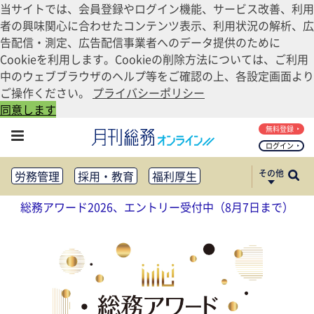
当サイトでは、会員登録やログイン機能、サービス改善、利用
者の興味関心に合わせたコンテンツ表示、利用状況の解析、広
告配信・測定、広告配信事業者へのデータ提供のために
Cookieを利用します。Cookieの削除方法については、ご利用
中のウェブブラウザのヘルプ等をご確認の上、各設定画面より
ご操作ください。
プライバシーポリシー
同意します
無料登録
ログイン
その他
労務管理
採用・教育
福利厚生
健康経営
働き方改革
総務アワード2026、エントリー受付中（8月7日まで）
法務・コンプライアンス
業務資料ダウンロード
知財管理
リスクマネジメント・BCP
社外・社内広報
社外・社内コミュニケーション活性化
FM・オフィス移転
CSR・SDGs
テクノロジー活用・DX