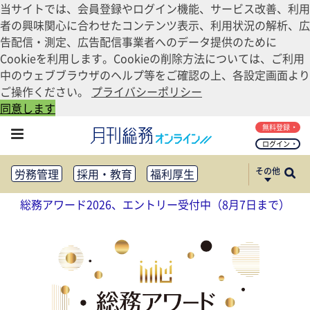
当サイトでは、会員登録やログイン機能、サービス改善、利用
者の興味関心に合わせたコンテンツ表示、利用状況の解析、広
告配信・測定、広告配信事業者へのデータ提供のために
Cookieを利用します。Cookieの削除方法については、ご利用
中のウェブブラウザのヘルプ等をご確認の上、各設定画面より
ご操作ください。
プライバシーポリシー
同意します
無料登録
ログイン
その他
労務管理
採用・教育
福利厚生
健康経営
働き方改革
総務アワード2026、エントリー受付中（8月7日まで）
法務・コンプライアンス
業務資料ダウンロード
知財管理
リスクマネジメント・BCP
社外・社内広報
社外・社内コミュニケーション活性化
FM・オフィス移転
CSR・SDGs
テクノロジー活用・DX