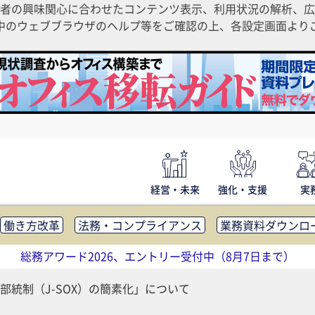
者の興味関心に合わせたコンテンツ表示、利用状況の解析、広
ご利用中のウェブブラウザのヘルプ等をご確認の上、各設定画面よ
経営・未来
強化・支援
実
働き方改革
法務・コンプライアンス
業務資料ダウンロ
内広報
社外・社内コミュニケーション活性化
FM・オフ
総務アワード2026、エントリー受付中（8月7日まで）
補助金・コスト削減
アウトソーシング・BPO
調査・レポ
部統制（J-SOX）の簡素化」について