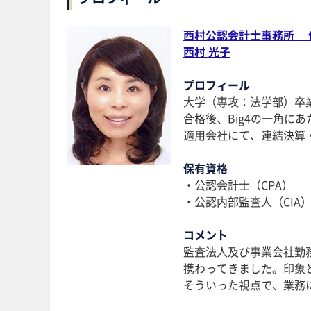
西村公認会計士事務所 
西村 光子
プロフィール
大学（専攻：法学部）卒
合格後、Big4の一角に
適用会社にて、連結決算・
保有資格
・公認会計士（CPA）
・公認内部監査人（CIA
コメント
監査法人及び事業会社勤
携わってきました。印象
そういった視点で、業務