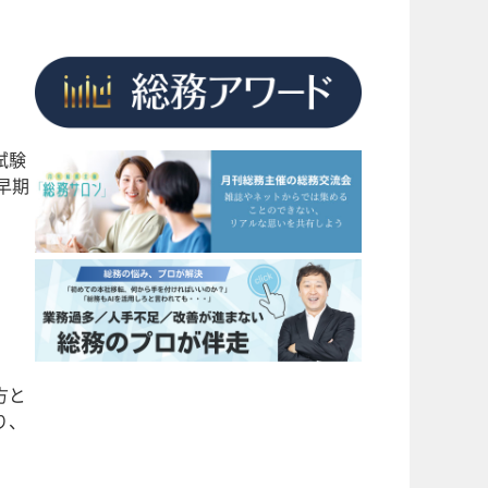
試験
早期
方と
り、