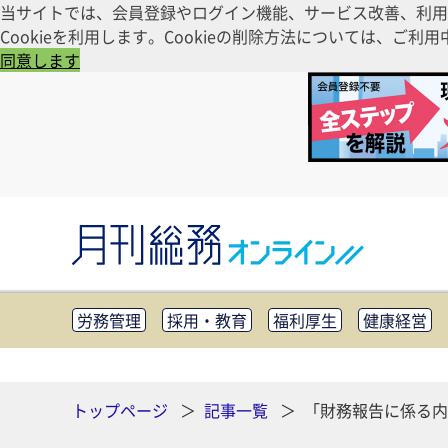
当サイトでは、会員登録やログイン機能、サービス改善、利用
Cookieを利用します。Cookieの削除方法については、
同意します
労務管理
採用・教育
福利厚生
健康経営
知財管理
リスクマネジメント・BCP
社外・社
CSR・SDGs
テクノロジー活用・DX
助成金・
その他
トップページ
記事一覧
「財務報告に係る内