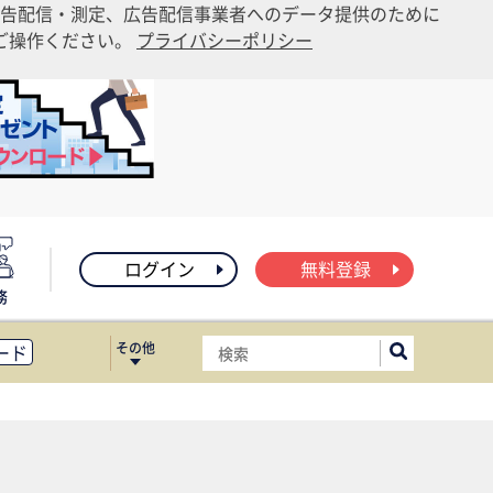
告配信・測定、広告配信事業者へのデータ提供のために
りご操作ください。
プライバシーポリシー
ログイン
無料登録
務
その他
ード
ィス移転
ート