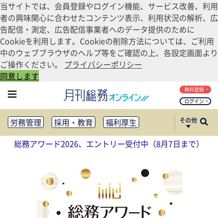
当サイトでは、会員登録やログイン機能、サービス改善、利用
者の興味関心に合わせたコンテンツ表示、利用状況の解析、広
告配信・測定、広告配信事業者へのデータ提供のために
Cookieを利用します。Cookieの削除方法については、ご利用
中のウェブブラウザのヘルプ等をご確認の上、各設定画面より
ご操作ください。
プライバシーポリシー
同意します
無料登録
ログイン
その他
労務管理
採用・教育
福利厚生
健康経営
働き方改革
総務アワード2026、エントリー受付中（8月7日まで）
法務・コンプライアンス
業務資料ダウンロード
知財管理
リスクマネジメント・BCP
社外・社内広報
社外・社内コミュニケーション活性化
FM・オフィス移転
CSR・SDGs
テクノロジー活用・DX