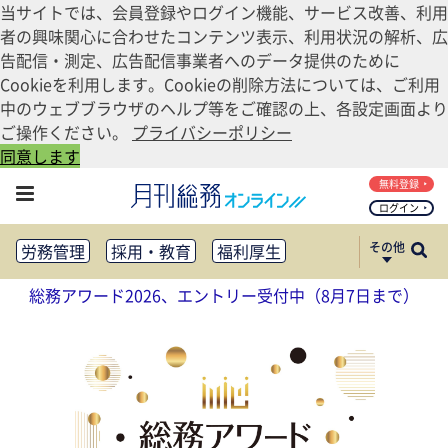
当サイトでは、会員登録やログイン機能、サービス改善、利用
者の興味関心に合わせたコンテンツ表示、利用状況の解析、広
告配信・測定、広告配信事業者へのデータ提供のために
Cookieを利用します。Cookieの削除方法については、ご利用
中のウェブブラウザのヘルプ等をご確認の上、各設定画面より
ご操作ください。
プライバシーポリシー
同意します
無料登録
ログイン
その他
労務管理
採用・教育
福利厚生
健康経営
働き方改革
総務アワード2026、エントリー受付中（8月7日まで）
法務・コンプライアンス
業務資料ダウンロード
知財管理
リスクマネジメント・BCP
社外・社内広報
社外・社内コミュニケーション活性化
FM・オフィス移転
CSR・SDGs
テクノロジー活用・DX