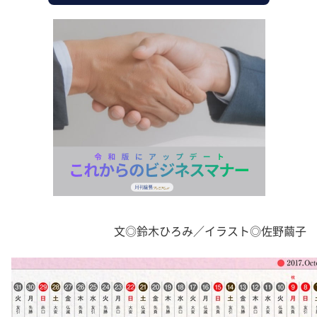
文◎鈴木ひろみ／イラスト◎佐野繭子