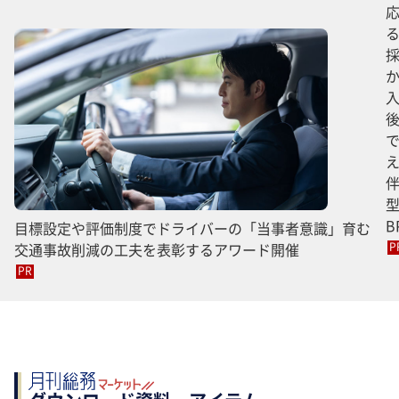
B
目標設定や評価制度でドライバーの「当事者意識」育む
交通事故削減の工夫を表彰するアワード開催
P
PR