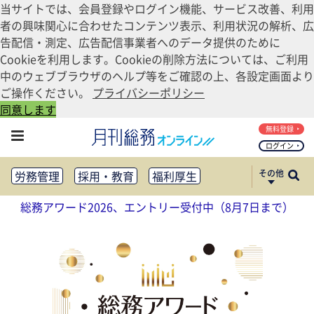
当サイトでは、会員登録やログイン機能、サービス改善、利用
者の興味関心に合わせたコンテンツ表示、利用状況の解析、広
告配信・測定、広告配信事業者へのデータ提供のために
Cookieを利用します。Cookieの削除方法については、ご利用
中のウェブブラウザのヘルプ等をご確認の上、各設定画面より
ご操作ください。
プライバシーポリシー
同意します
無料登録
ログイン
その他
労務管理
採用・教育
福利厚生
健康経営
働き方改革
総務アワード2026、エントリー受付中（8月7日まで）
法務・コンプライアンス
業務資料ダウンロード
知財管理
リスクマネジメント・BCP
社外・社内広報
社外・社内コミュニケーション活性化
FM・オフィス移転
CSR・SDGs
テクノロジー活用・DX