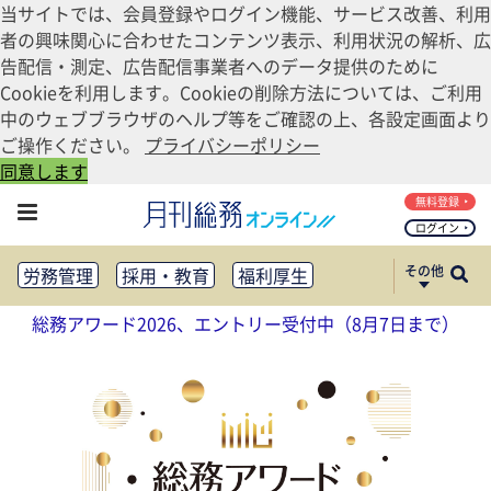
当サイトでは、会員登録やログイン機能、サービス改善、利用
者の興味関心に合わせたコンテンツ表示、利用状況の解析、広
告配信・測定、広告配信事業者へのデータ提供のために
Cookieを利用します。Cookieの削除方法については、ご利用
中のウェブブラウザのヘルプ等をご確認の上、各設定画面より
ご操作ください。
プライバシーポリシー
同意します
無料登録
ログイン
その他
労務管理
採用・教育
福利厚生
健康経営
働き方改革
総務アワード2026、エントリー受付中（8月7日まで）
法務・コンプライアンス
業務資料ダウンロード
知財管理
リスクマネジメント・BCP
社外・社内広報
社外・社内コミュニケーション活性化
FM・オフィス移転
CSR・SDGs
テクノロジー活用・DX