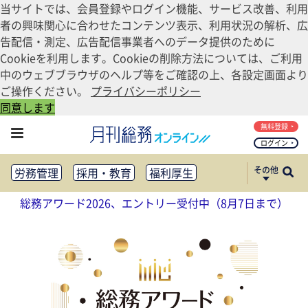
当サイトでは、会員登録やログイン機能、サービス改善、利用
者の興味関心に合わせたコンテンツ表示、利用状況の解析、広
告配信・測定、広告配信事業者へのデータ提供のために
Cookieを利用します。Cookieの削除方法については、ご利用
中のウェブブラウザのヘルプ等をご確認の上、各設定画面より
ご操作ください。
プライバシーポリシー
同意します
無料登録
ログイン
その他
労務管理
採用・教育
福利厚生
健康経営
働き方改革
総務アワード2026、エントリー受付中（8月7日まで）
法務・コンプライアンス
業務資料ダウンロード
知財管理
リスクマネジメント・BCP
社外・社内広報
社外・社内コミュニケーション活性化
FM・オフィス移転
CSR・SDGs
テクノロジー活用・DX