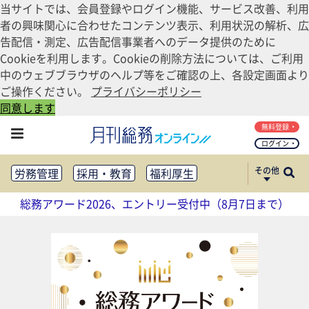
当サイトでは、会員登録やログイン機能、サービス改善、利用
者の興味関心に合わせたコンテンツ表示、利用状況の解析、広
告配信・測定、広告配信事業者へのデータ提供のために
Cookieを利用します。Cookieの削除方法については、ご利用
中のウェブブラウザのヘルプ等をご確認の上、各設定画面より
ご操作ください。
プライバシーポリシー
同意します
無料登録
ログイン
その他
労務管理
採用・教育
福利厚生
健康経営
働き方改革
総務アワード2026、エントリー受付中（8月7日まで）
法務・コンプライアンス
業務資料ダウンロード
知財管理
リスクマネジメント・BCP
社外・社内広報
社外・社内コミュニケーション活性化
FM・オフィス移転
CSR・SDGs
テクノロジー活用・DX