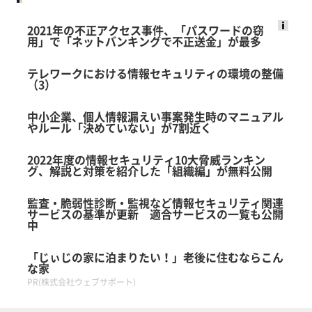
2021年の不正アクセス事件、「パスワードの窃
用」で「ネットバンキングで不正送金」が最多
Ads
by
テレワークにおける情報セキュリティの環境の整備
logly
（3）
中小企業、個人情報漏えい事案発生時のマニュアル
やルール「決めていない」が7割近く
2022年度の情報セキュリティ10大脅威ランキン
グ、解説と対策を紹介した「組織編」が無料公開
監査・脆弱性診断・監視など情報セキュリティ関連
サービスの基準が更新 適合サービスの一覧も公開
中
「じぃじの家に泊まりたい！」老後に住むならこん
な家
PR(株式会社ウェブサポート)