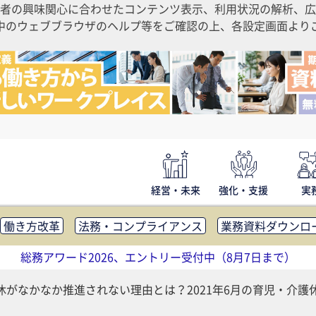
者の興味関心に合わせたコンテンツ表示、利用状況の解析、広
ご利用中のウェブブラウザのヘルプ等をご確認の上、各設定画面よ
経営・未来
強化・支援
実
働き方改革
法務・コンプライアンス
業務資料ダウンロ
内広報
社外・社内コミュニケーション活性化
FM・オフ
総務アワード2026、エントリー受付中（8月7日まで）
補助金・コスト削減
アウトソーシング・BPO
調査・レポ
休がなかなか推進されない理由とは？2021年6月の育児・介