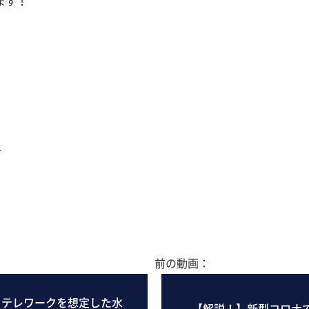
ます！
8
前の動画：
】テレワークを想定した水
【解説！】新型コロナ