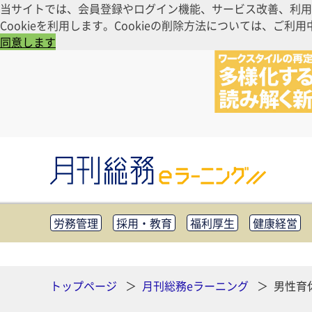
当サイトでは、会員登録やログイン機能、サービス改善、利用
Cookieを利用します。Cookieの削除方法については、
同意します
労務管理
採用・教育
福利厚生
健康経営
知財管理
リスクマネジメント・BCP
社外・社
CSR・SDGs
テクノロジー活用・DX
助成金・
その他
トップページ
月刊総務eラーニング
男性育