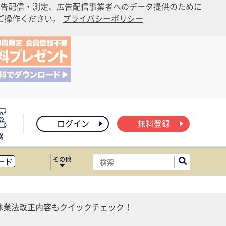
告配信・測定、広告配信事業者へのデータ提供のために
りご操作ください。
プライバシーポリシー
ログイン
無料登録
務
その他
ード
ィス移転
ート
護休業法改正内容もクイックチェック！