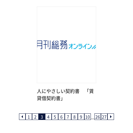
人にやさしい契約書 「賃
貸借契約書」
...
1
2
3
4
5
6
7
8
9
10
26
27