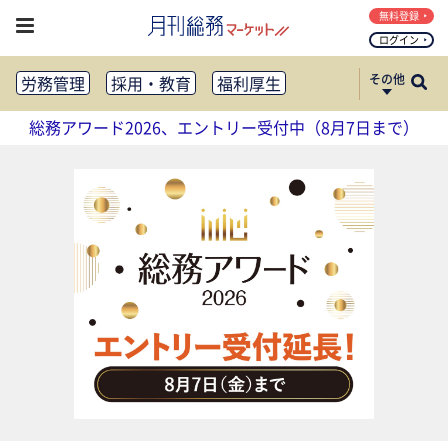
無料登録
ログイン
その他
労務管理
採用・教育
福利厚生
健康経営
働き方改革
総務アワード2026、エントリー受付中（8月7日まで）
法務・コンプライアンス
業務資料ダウンロード
知財管理
リスクマネジメント・BCP
社外・社内広報
社外・社内コミュニケーション活性化
FM・オフィス移転
CSR・SDGs
テクノロジー活用・DX
助成金・補助金・コスト削減
アウトソーシング・BPO
調査・レポート
その他