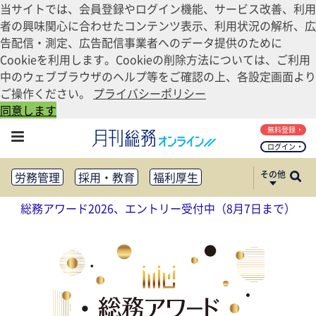
当サイトでは、会員登録やログイン機能、サービス改善、利用
者の興味関心に合わせたコンテンツ表示、利用状況の解析、広
告配信・測定、広告配信事業者へのデータ提供のために
Cookieを利用します。Cookieの削除方法については、ご利用
中のウェブブラウザのヘルプ等をご確認の上、各設定画面より
ご操作ください。
プライバシーポリシー
同意します
無料登録
ログイン
その他
労務管理
採用・教育
福利厚生
健康経営
働き方改革
総務アワード2026、エントリー受付中（8月7日まで）
法務・コンプライアンス
業務資料ダウンロード
知財管理
リスクマネジメント・BCP
社外・社内広報
社外・社内コミュニケーション活性化
FM・オフィス移転
CSR・SDGs
テクノロジー活用・DX