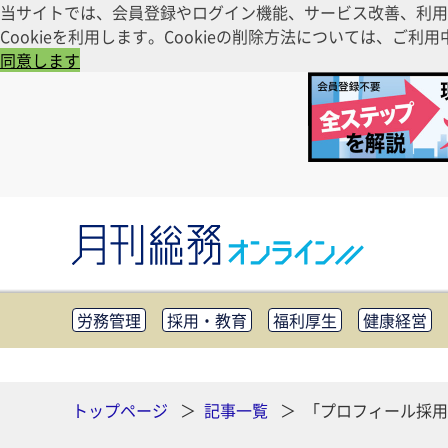
当サイトでは、会員登録やログイン機能、サービス改善、利用
Cookieを利用します。Cookieの削除方法については、
同意します
労務管理
採用・教育
福利厚生
健康経営
知財管理
リスクマネジメント・BCP
社外・社
CSR・SDGs
テクノロジー活用・DX
助成金・
その他
トップページ
記事一覧
「プロフィール採用