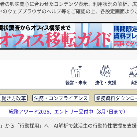
者の興味関心に合わせたコンテンツ表示、利用状況の解析、広
ご利用中のウェブブラウザのヘルプ等をご確認の上、各設定画面よ
経営・未来
強化・支援
実
働き方改革
法務・コンプライアンス
業務資料ダウンロ
内広報
社外・社内コミュニケーション活性化
FM・オフ
総務アワード2026、エントリー受付中（8月7日まで）
補助金・コスト削減
アウトソーシング・BPO
調査・レポ
」から「行動採用」へ AI解析で就活生の行動特性把握を支援