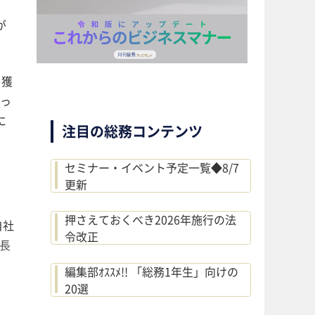
が
ト獲
っ
に
注目の総務コンテンツ
セミナー・イベント予定一覧◆8/7
更新
押さえておくべき2026年施行の法
自社
令改正
長
編集部ｵｽｽﾒ!! 「総務1年生」向けの
20選