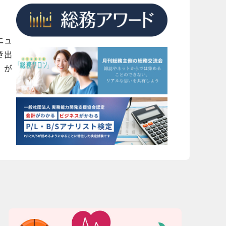
ニュ
き出
」が