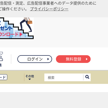
告配信・測定、広告配信事業者へのデータ提供のために
りご操作ください。
プライバシーポリシー
ログイン
無料登録
務
その他
ード
ィス移転
ート