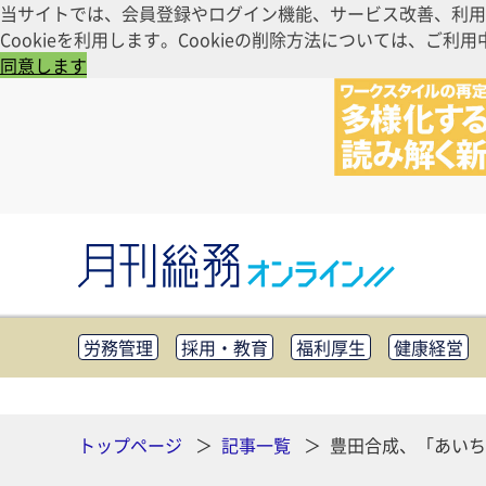
当サイトでは、会員登録やログイン機能、サービス改善、利用
Cookieを利用します。Cookieの削除方法については、
同意します
労務管理
採用・教育
福利厚生
健康経営
知財管理
リスクマネジメント・BCP
社外・社
CSR・SDGs
テクノロジー活用・DX
助成金・
その他
トップページ
記事一覧
豊田合成、「あいち