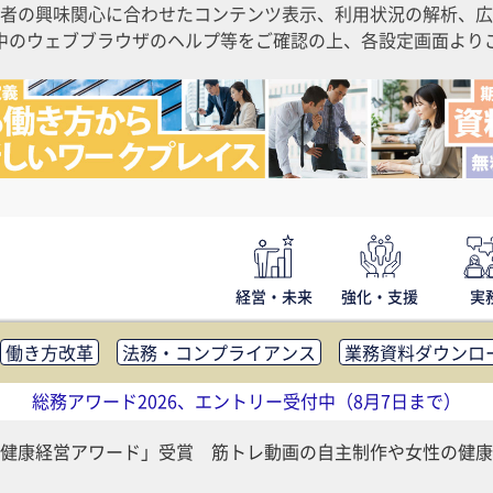
者の興味関心に合わせたコンテンツ表示、利用状況の解析、広
ご利用中のウェブブラウザのヘルプ等をご確認の上、各設定画面よ
経営・未来
強化・支援
実
働き方改革
法務・コンプライアンス
業務資料ダウンロ
内広報
社外・社内コミュニケーション活性化
FM・オフ
総務アワード2026、エントリー受付中（8月7日まで）
補助金・コスト削減
アウトソーシング・BPO
調査・レポ
健康経営アワード」受賞 筋トレ動画の自主制作や女性の健康