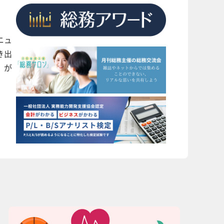
ニュ
き出
」が