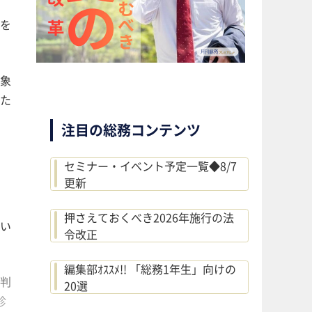
を
象
た
注目の総務コンテンツ
セミナー・イベント予定一覧◆8/7
更新
押さえておくべき2026年施行の法
い
令改正
編集部ｵｽｽﾒ!! 「総務1年生」向けの
判
20選
診