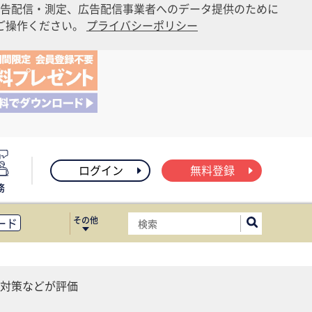
告配信・測定、広告配信事業者へのデータ提供のために
りご操作ください。
プライバシーポリシー
ログイン
無料登録
務
その他
ード
ィス移転
ート
対策などが評価