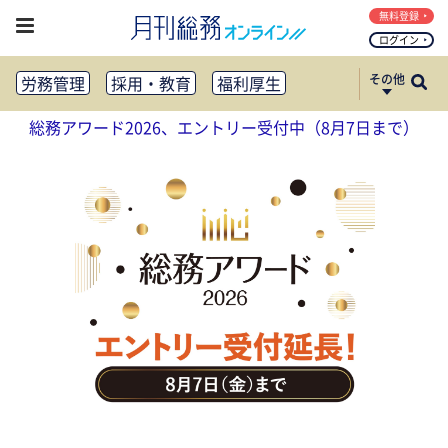
無料登録
ログイン
その他
労務管理
採用・教育
福利厚生
健康経営
働き方改革
総務アワード2026、エントリー受付中（8月7日まで）
法務・コンプライアンス
業務資料ダウンロード
知財管理
リスクマネジメント・BCP
社外・社内広報
社外・社内コミュニケーション活性化
FM・オフィス移転
CSR・SDGs
テクノロジー活用・DX
助成金・補助金・コスト削減
アウトソーシング・BPO
調査・レポート
その他