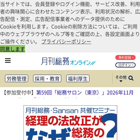
当サイトでは、会員登録やログイン機能、サービス改善、利用
者の興味関心に合わせたコンテンツ表示、利用状況の解析、広
告配信・測定、広告配信事業者へのデータ提供のために
Cookieを利用します。Cookieの削除方法については、ご利用
中のウェブブラウザのヘルプ等をご確認の上、各設定画面より
ご操作ください。
プライバシーポリシー
同意します
無料登録
ログイン
その他
労務管理
採用・教育
福利厚生
健康経営
働き方改革
【参加受付中】
第59回「総務サロン（東京）」2026年11月
法務・コンプライアンス
13日
、
第4回「総務サロン（大阪）」2026年11月17日
業務資料ダウンロード
知財管理
リスクマネジメント・BCP
社外・社内広報
社外・社内コミュニケーション活性化
FM・オフィス移転
CSR・SDGs
テクノロジー活用・DX