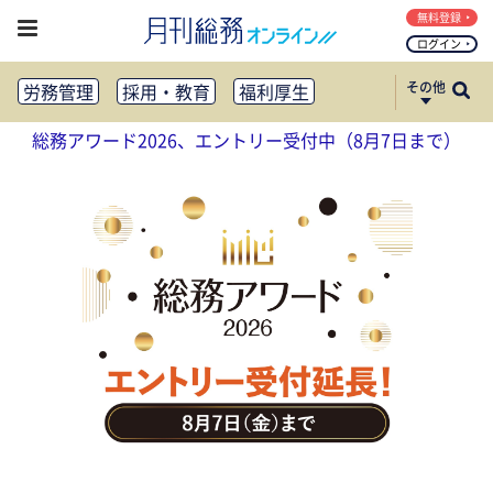
無料登録
ログイン
その他
労務管理
採用・教育
福利厚生
健康経営
働き方改革
総務アワード2026、エントリー受付中（8月7日まで）
法務・コンプライアンス
業務資料ダウンロード
知財管理
リスクマネジメント・BCP
社外・社内広報
社外・社内コミュニケーション活性化
FM・オフィス移転
CSR・SDGs
テクノロジー活用・DX
助成金・補助金・コスト削減
アウトソーシング・BPO
調査・レポート
その他