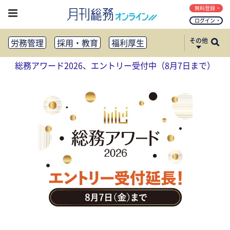
無料登録
ログイン
その他
労務管理
採用・教育
福利厚生
健康経営
働き方改革
総務アワード2026、エントリー受付中（8月7日まで）
法務・コンプライアンス
業務資料ダウンロード
知財管理
リスクマネジメント・BCP
社外・社内広報
社外・社内コミュニケーション活性化
FM・オフィス移転
CSR・SDGs
テクノロジー活用・DX
助成金・補助金・コスト削減
アウトソーシング・BPO
調査・レポート
その他