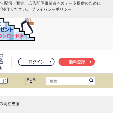
告配信・測定、広告配信事業者へのデータ提供のために
りご操作ください。
プライバシーポリシー
ログイン
無料登録
務
その他
ード
ィス移転
ート
事の両立支援