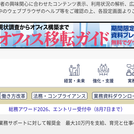
者の興味関心に合わせたコンテンツ表示、利用状況の解析、広
ご利用中のウェブブラウザのヘルプ等をご確認の上、各設定画面よ
経営・未来
強化・支援
実
働き方改革
法務・コンプライアンス
業務資料ダウンロ
内広報
社外・社内コミュニケーション活性化
FM・オフ
総務アワード2026、エントリー受付中（8月7日まで）
補助金・コスト削減
アウトソーシング・BPO
調査・レポ
の業務サポートに対して報奨金 最大10万円を支給、育児と仕