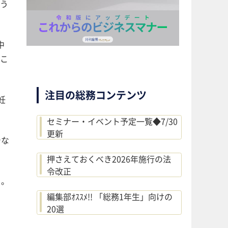
う
中
こ
注目の総務コンテンツ
妊
セミナー・イベント予定一覧◆7/30
更新
でな
押さえておくべき2026年施行の法
令改正
る。
編集部ｵｽｽﾒ!! 「総務1年生」向けの
20選