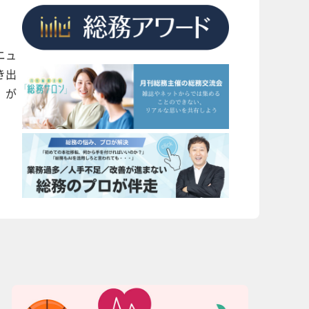
ニュ
き出
」が