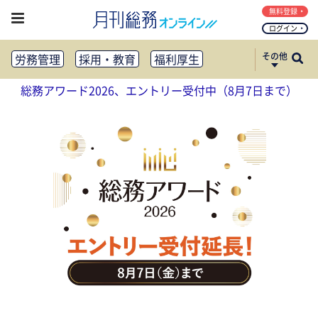
無料登録
ログイン
その他
労務管理
採用・教育
福利厚生
健康経営
働き方改革
総務アワード2026、エントリー受付中（8月7日まで）
法務・コンプライアンス
業務資料ダウンロード
知財管理
リスクマネジメント・BCP
社外・社内広報
社外・社内コミュニケーション活性化
FM・オフィス移転
CSR・SDGs
テクノロジー活用・DX
助成金・補助金・コスト削減
アウトソーシング・BPO
調査・レポート
その他