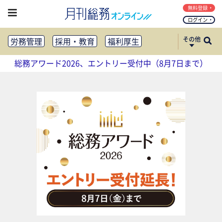
無料登録
ログイン
その他
労務管理
採用・教育
福利厚生
健康経営
働き方改革
総務アワード2026、エントリー受付中（8月7日まで）
法務・コンプライアンス
業務資料ダウンロード
知財管理
リスクマネジメント・BCP
社外・社内広報
社外・社内コミュニケーション活性化
FM・オフィス移転
CSR・SDGs
テクノロジー活用・DX
助成金・補助金・コスト削減
アウトソーシング・BPO
調査・レポート
その他