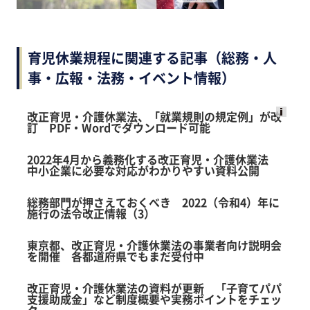
育児休業規程に関連する記事（総務・人
事・広報・法務・イベント情報）
改正育児・介護休業法、「就業規則の規定例」が改
訂 PDF・Wordでダウンロード可能
Ads
by
2022年4月から義務化する改正育児・介護休業法
logly
中小企業に必要な対応がわかりやすい資料公開
総務部門が押さえておくべき 2022（令和4）年に
施行の法令改正情報（3）
東京都、改正育児・介護休業法の事業者向け説明会
を開催 各都道府県でもまだ受付中
改正育児・介護休業法の資料が更新 「子育てパパ
支援助成金」など制度概要や実務ポイントをチェッ
ク