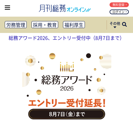
無料登録
ログイン
その他
労務管理
採用・教育
福利厚生
健康経営
働き方改革
総務アワード2026、エントリー受付中（8月7日まで）
法務・コンプライアンス
業務資料ダウンロード
知財管理
リスクマネジメント・BCP
社外・社内広報
社外・社内コミュニケーション活性化
FM・オフィス移転
CSR・SDGs
テクノロジー活用・DX
助成金・補助金・コスト削減
アウトソーシング・BPO
調査・レポート
その他