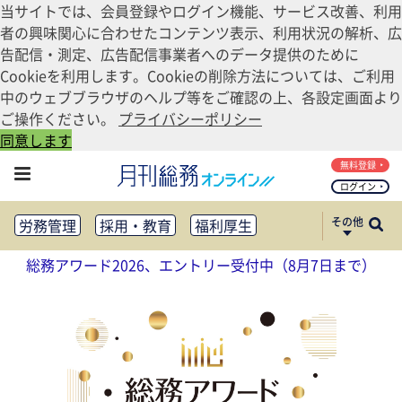
当サイトでは、会員登録やログイン機能、サービス改善、利用
者の興味関心に合わせたコンテンツ表示、利用状況の解析、広
告配信・測定、広告配信事業者へのデータ提供のために
Cookieを利用します。Cookieの削除方法については、ご利用
中のウェブブラウザのヘルプ等をご確認の上、各設定画面より
ご操作ください。
プライバシーポリシー
同意します
無料登録
ログイン
その他
労務管理
採用・教育
福利厚生
健康経営
働き方改革
総務アワード2026、エントリー受付中（8月7日まで）
法務・コンプライアンス
業務資料ダウンロード
知財管理
リスクマネジメント・BCP
社外・社内広報
社外・社内コミュニケーション活性化
FM・オフィス移転
CSR・SDGs
テクノロジー活用・DX