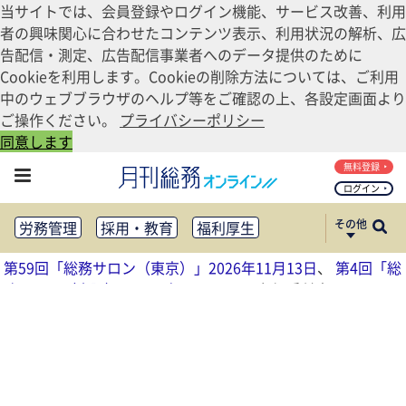
当サイトでは、会員登録やログイン機能、サービス改善、利用
者の興味関心に合わせたコンテンツ表示、利用状況の解析、広
告配信・測定、広告配信事業者へのデータ提供のために
Cookieを利用します。Cookieの削除方法については、ご利用
中のウェブブラウザのヘルプ等をご確認の上、各設定画面より
ご操作ください。
プライバシーポリシー
同意します
無料登録
ログイン
その他
労務管理
採用・教育
福利厚生
健康経営
働き方改革
第59回「総務サロン（東京）」2026年11月13日
、
第4回「総
法務・コンプライアンス
務サロン（大阪）」2026年11月17日
参加受付中
業務資料ダウンロード
知財管理
リスクマネジメント・BCP
社外・社内広報
社外・社内コミュニケーション活性化
FM・オフィス移転
CSR・SDGs
テクノロジー活用・DX