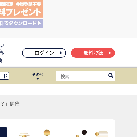
ログイン
無料登録
務
その他
ード
ィス移転
ート
？」開催