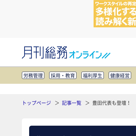
労務管理
採用・教育
福利厚生
健康経営
知財管理
リスクマネジメント・BCP
社外・社
CSR・SDGs
テクノロジー活用・DX
助成金・
その他
トップページ
記事一覧
豊田代表も登壇！ 