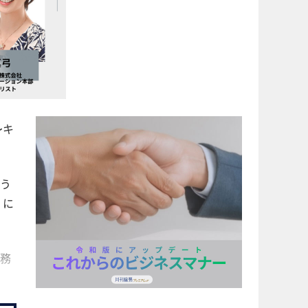
〜キ
う
」に
務