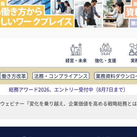
経営・未来
強化・支援
実
働き方改革
法務・コンプライアンス
業務資料ダウンロ
内広報
社外・社内コミュニケーション活性化
FM・オフ
総務アワード2026、エントリー受付中（8月7日まで）
補助金・コスト削減
アウトソーシング・BPO
調査・レポ
ウェビナー「変化を乗り越え、企業価値を高める戦略総務とは