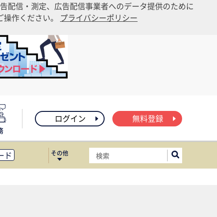
告配信・測定、広告配信事業者へのデータ提供のために
りご操作ください。
プライバシーポリシー
ログイン
無料登録
務
その他
ード
ィス移転
ート