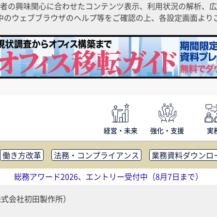
者の興味関心に合わせたコンテンツ表示、利用状況の解析、広
ご利用中のウェブブラウザのヘルプ等をご確認の上、各設定画面よ
経営・未来
強化・支援
実
働き方改革
法務・コンプライアンス
業務資料ダウンロ
内広報
社外・社内コミュニケーション活性化
FM・オフ
総務アワード2026、エントリー受付中（8月7日まで）
補助金・コスト削減
アウトソーシング・BPO
調査・レポ
株式会社初田製作所）