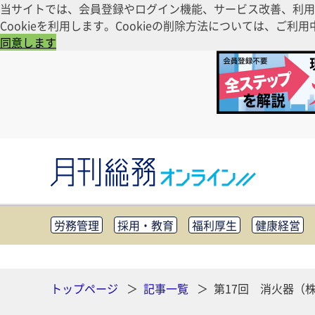
当サイトでは、会員登録やログイン機能、サービス改善、利用
Cookieを利用します。Cookieの削除方法については、
同意します
労務管理
採用・教育
福利厚生
健康経営
知財管理
リスクマネジメント・BCP
社外・社
CSR・SDGs
テクノロジー活用・DX
助成金・
その他
トップページ
記事一覧
第17回 消火器（