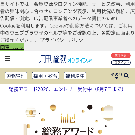
当サイトでは、会員登録やログイン機能、サービス改善、利用
者の興味関心に合わせたコンテンツ表示、利用状況の解析、広
告配信・測定、広告配信事業者へのデータ提供のために
Cookieを利用します。Cookieの削除方法については、ご利用
中のウェブブラウザのヘルプ等をご確認の上、各設定画面より
ご操作ください。
プライバシーポリシー
同意します
無料登録
ログイン
その他
労務管理
採用・教育
福利厚生
健康経営
働き方改革
総務アワード2026、エントリー受付中（8月7日まで）
法務・コンプライアンス
業務資料ダウンロード
知財管理
リスクマネジメント・BCP
社外・社内広報
社外・社内コミュニケーション活性化
FM・オフィス移転
CSR・SDGs
テクノロジー活用・DX