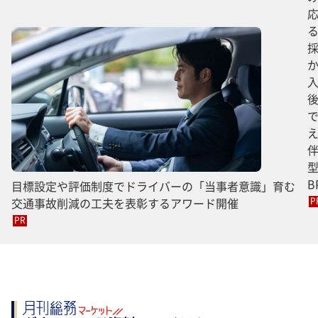
B
目標設定や評価制度でドライバーの「当事者意識」育む
交通事故削減の工夫を表彰するアワード開催
P
PR