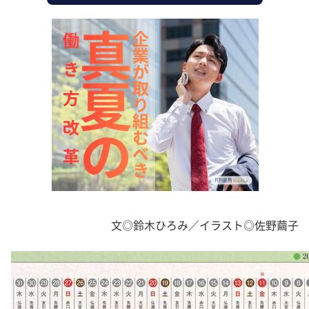
文◎鈴木ひろみ／イラスト◎佐野繭子