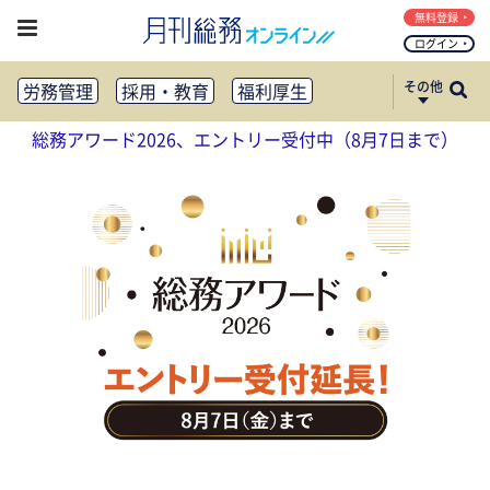
無料登録
ログイン
その他
労務管理
採用・教育
福利厚生
健康経営
働き方改革
総務アワード2026、エントリー受付中（8月7日まで）
法務・コンプライアンス
業務資料ダウンロード
知財管理
リスクマネジメント・BCP
社外・社内広報
社外・社内コミュニケーション活性化
FM・オフィス移転
CSR・SDGs
テクノロジー活用・DX
助成金・補助金・コスト削減
アウトソーシング・BPO
調査・レポート
その他