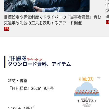
B
目標設定や評価制度でドライバーの「当事者意識」育む
交通事故削減の工夫を表彰するアワード開催
P
PR
ダウンロード資料、アイテム
雑誌・書籍
『月刊総務』2026年9月号
1,100円（税込）