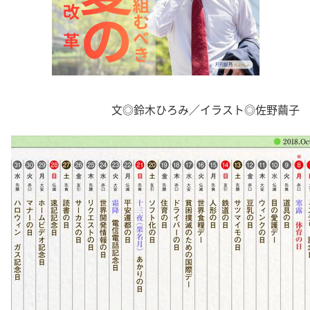
文◎鈴木ひろみ／イラスト◎佐野繭子