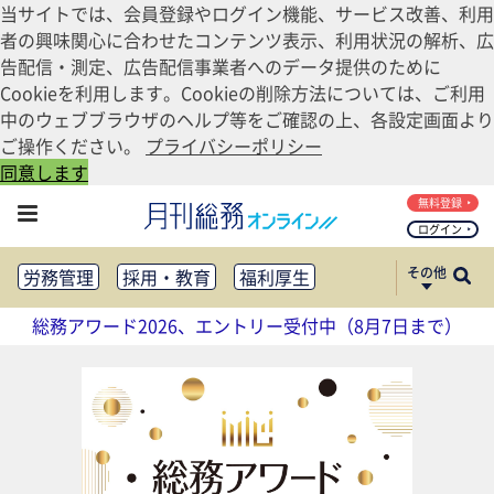
当サイトでは、会員登録やログイン機能、サービス改善、利用
者の興味関心に合わせたコンテンツ表示、利用状況の解析、広
告配信・測定、広告配信事業者へのデータ提供のために
Cookieを利用します。Cookieの削除方法については、ご利用
中のウェブブラウザのヘルプ等をご確認の上、各設定画面より
ご操作ください。
プライバシーポリシー
同意します
無料登録
ログイン
その他
労務管理
採用・教育
福利厚生
健康経営
働き方改革
総務アワード2026、エントリー受付中（8月7日まで）
法務・コンプライアンス
業務資料ダウンロード
知財管理
リスクマネジメント・BCP
社外・社内広報
社外・社内コミュニケーション活性化
FM・オフィス移転
CSR・SDGs
テクノロジー活用・DX