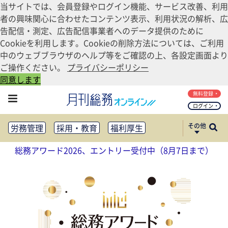
当サイトでは、会員登録やログイン機能、サービス改善、利用
者の興味関心に合わせたコンテンツ表示、利用状況の解析、広
告配信・測定、広告配信事業者へのデータ提供のために
Cookieを利用します。Cookieの削除方法については、ご利用
中のウェブブラウザのヘルプ等をご確認の上、各設定画面より
ご操作ください。
プライバシーポリシー
同意します
無料登録
ログイン
その他
労務管理
採用・教育
福利厚生
健康経営
働き方改革
総務アワード2026、エントリー受付中（8月7日まで）
法務・コンプライアンス
業務資料ダウンロード
知財管理
リスクマネジメント・BCP
社外・社内広報
社外・社内コミュニケーション活性化
FM・オフィス移転
CSR・SDGs
テクノロジー活用・DX