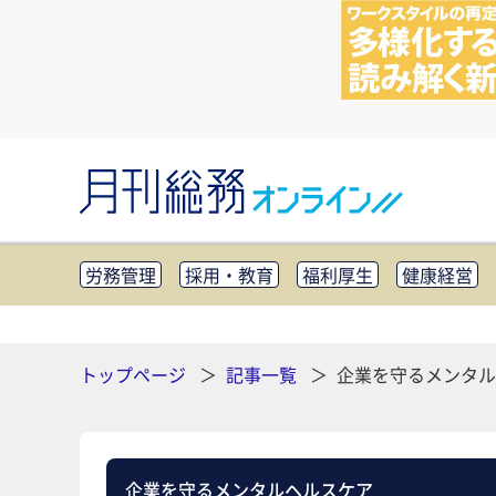
労務管理
採用・教育
福利厚生
健康経営
知財管理
リスクマネジメント・BCP
社外・社
CSR・SDGs
テクノロジー活用・DX
助成金・
その他
トップページ
記事一覧
企業を守るメンタル
企業を守るメンタルヘルスケア