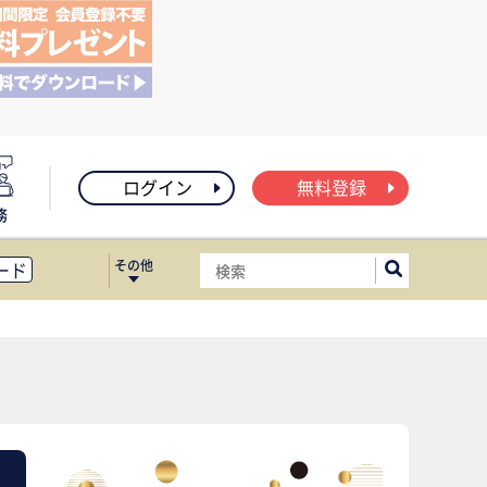
ログイン
無料登録
務
その他
ード
ィス移転
ート