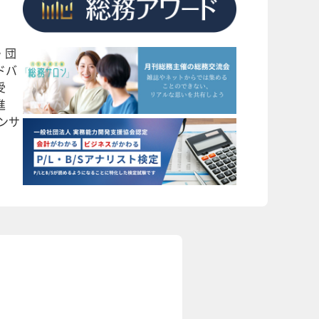
・団
ドバ
受
進
ンサ