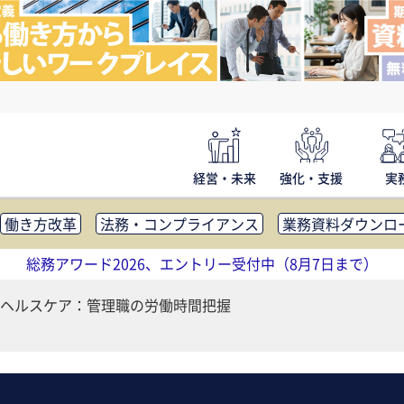
経営・未来
強化・支援
実
働き方改革
法務・コンプライアンス
業務資料ダウンロ
内広報
社外・社内コミュニケーション活性化
FM・オフ
総務アワード2026、エントリー受付中（8月7日まで）
補助金・コスト削減
アウトソーシング・BPO
調査・レポ
ヘルスケア：管理職の労働時間把握