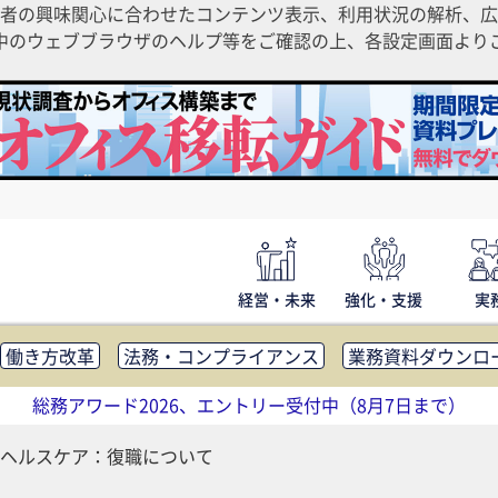
者の興味関心に合わせたコンテンツ表示、利用状況の解析、広
ご利用中のウェブブラウザのヘルプ等をご確認の上、各設定画面よ
経営・未来
強化・支援
実
働き方改革
法務・コンプライアンス
業務資料ダウンロ
内広報
社外・社内コミュニケーション活性化
FM・オフ
総務アワード2026、エントリー受付中（8月7日まで）
補助金・コスト削減
アウトソーシング・BPO
調査・レポ
ヘルスケア：復職について