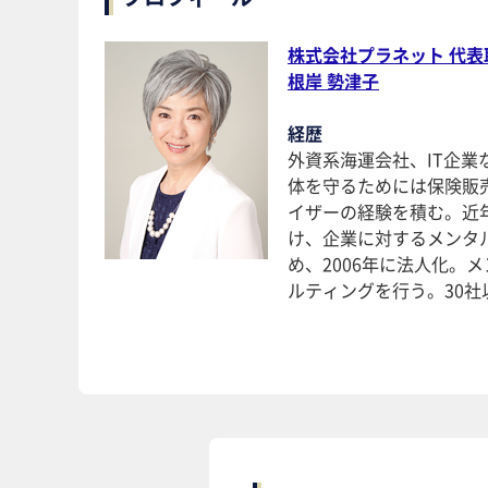
株式会社プラネット 代表
根岸 勢津子
経歴
外資系海運会社、IT企
体を守るためには保険販
イザーの経験を積む。近
け、企業に対するメンタ
め、2006年に法人化
ルティングを行う。30