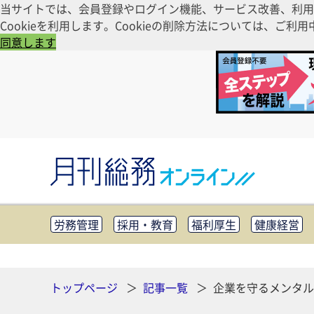
当サイトでは、会員登録やログイン機能、サービス改善、利用
Cookieを利用します。Cookieの削除方法については、
同意します
労務管理
採用・教育
福利厚生
健康経営
知財管理
リスクマネジメント・BCP
社外・社
CSR・SDGs
テクノロジー活用・DX
助成金・
その他
トップページ
記事一覧
企業を守るメンタル