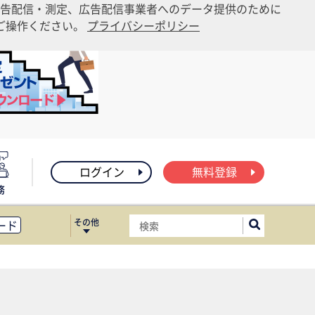
告配信・測定、広告配信事業者へのデータ提供のために
りご操作ください。
プライバシーポリシー
ログイン
無料登録
務
その他
ード
ィス移転
ート