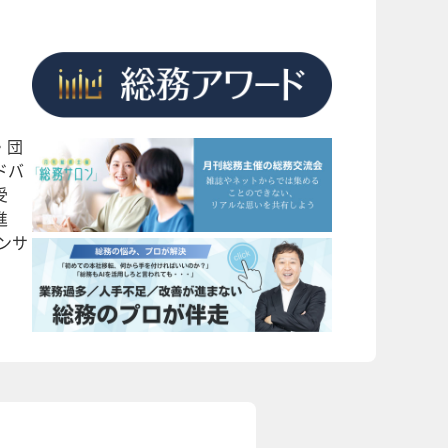
・団
ドバ
受
進
ンサ