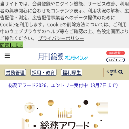
当サイトでは、会員登録やログイン機能、サービス改善、利用
者の興味関心に合わせたコンテンツ表示、利用状況の解析、広
告配信・測定、広告配信事業者へのデータ提供のために
Cookieを利用します。Cookieの削除方法については、ご利用
中のウェブブラウザのヘルプ等をご確認の上、各設定画面より
ご操作ください。
プライバシーポリシー
同意します
無料登録
ログイン
その他
労務管理
採用・教育
福利厚生
健康経営
働き方改革
総務アワード2026、エントリー受付中（8月7日まで）
法務・コンプライアンス
業務資料ダウンロード
知財管理
リスクマネジメント・BCP
社外・社内広報
社外・社内コミュニケーション活性化
FM・オフィス移転
CSR・SDGs
テクノロジー活用・DX