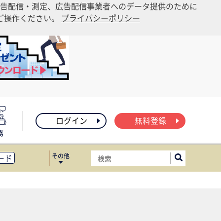
告配信・測定、広告配信事業者へのデータ提供のために
りご操作ください。
プライバシーポリシー
ログイン
無料登録
務
その他
ード
ィス移転
ート