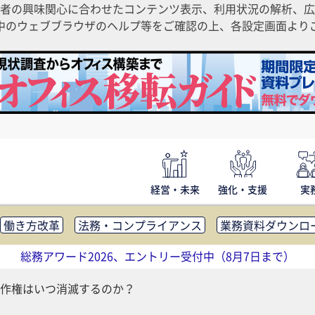
者の興味関心に合わせたコンテンツ表示、利用状況の解析、広
ご利用中のウェブブラウザのヘルプ等をご確認の上、各設定画面よ
経営・未来
強化・支援
実
働き方改革
法務・コンプライアンス
業務資料ダウンロ
内広報
社外・社内コミュニケーション活性化
FM・オフ
総務アワード2026、エントリー受付中（8月7日まで）
補助金・コスト削減
アウトソーシング・BPO
調査・レポ
作権はいつ消滅するのか？