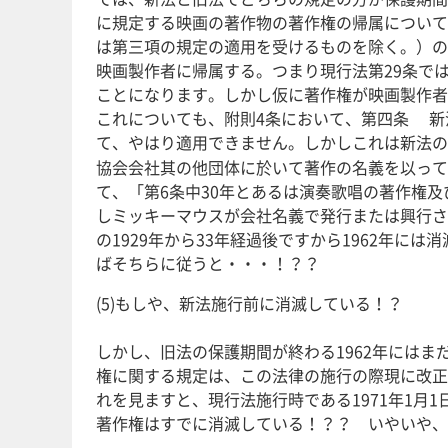
に規定する映画の著作物の著作権の帰属について
は第三項の規定の適用を受けるものを除く。）の
映画製作者に帰属する。つまり現行法第29条で
ことになります。しかし仮に著作権が映画製作者
これについても、附則4条において、第四条 新
て、やはり適用できません。しかしこれは新法の
協会会社其の他団体に於いて著作の名義を以って
て、「第6条中30年とあるは演奏歌唱の著作権
しミッキーマウスが会社名義で発行または興行さ
の1929年から33年経過後ですから1962年
ばそちらに従うと・・・！？？
(5)もしや、新法施行前に消滅している！？
しかし、旧法の保護期間が終わる1962年には
権に関する規定は、この法律の施行の際現に改正
れを見ますと、現行法施行時である1971年1
著作権はすでに消滅している！？？ いやいや、