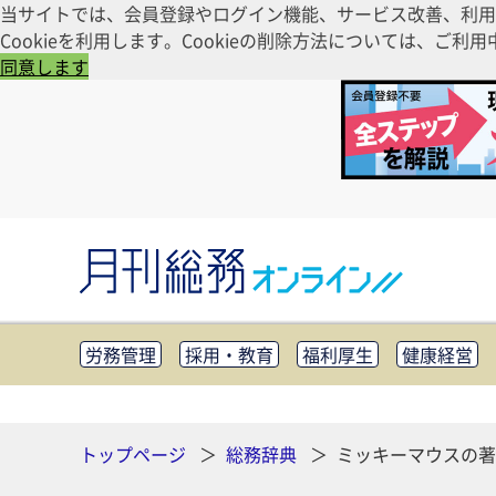
当サイトでは、会員登録やログイン機能、サービス改善、利用
Cookieを利用します。Cookieの削除方法については、
同意します
労務管理
採用・教育
福利厚生
健康経営
知財管理
リスクマネジメント・BCP
社外・社
CSR・SDGs
テクノロジー活用・DX
助成金・
その他
トップページ
総務辞典
ミッキーマウスの著