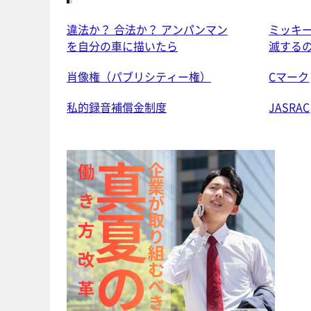
違法か？ 合法か？ アンパンマン
ミッキ
を自分の車に描いたら
滅する
肖像権（パブリシティー権）
Cマーク
私的録音補償金制度
JASRAC