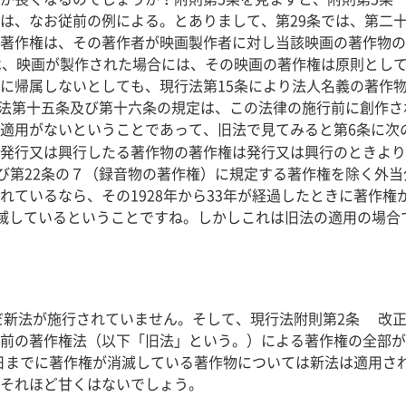
は、なお従前の例による。とありまして、第29条では、第二
著作権は、その著作者が映画製作者に対し当該映画の著作物の
は、映画が製作された場合には、その映画の著作権は原則とし
に帰属しないとしても、現行法第15条により法人名義の著作
法第十五条及び第十六条の規定は、この法律の施行前に創作さ
適用がないということであって、旧法で見てみると第6条に次
発行又は興行したる著作物の著作権は発行又は興行のときより3
及び第22条の７（録音物の著作権）に規定する著作権を除く外当
れているなら、その1928年から33年が経過したときに著作
には消滅しているということですね。しかしこれは旧法の適用の場
まだ新法が施行されていません。そして、現行法附則第2条 改
前の著作権法（以下「旧法」という。）による著作権の全部が
月1日までに著作権が消滅している著作物については新法は適用
それほど甘くはないでしょう。