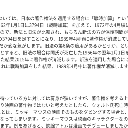
ついては、日本の著作権法を適用する場合に「戦時加算」とい
2年1月1日に3794日（戦時加算）を加えて、1972年の4
ので、新法と旧法が比較され、もちろん新法の方が保護期間が
算の3794日を足すことになり、1989年4月頃に著作権が消滅
なんだか変な気がします。旧法の第6条の適用があるかどうか、
すると、旧法の場合は同氏が死亡した1966年の翌年1月1日
した結果2015年に著作権が消滅します。新法を適用した場合
それに戦時加算をした結果、1989年4月中に著作権が消滅します
待っている方に対しては肩身が狭いですが、著作権を考える上
り映画の著作物ではないと考えたとしたら、ウォルト氏死亡時
うことは、ミッキーマウスの映画そのものをダビングする場合と
なってしまいます。ミッキーマウスは映画のキャラクターなの
ます。例をあげると、鉄腕アトムは漫画でデヴューしましたか