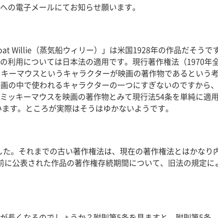
への電子メールにてお知らせ願います。
at Willie（蒸気船ウィリー）」は米国1928年の作品だそ
の利用については日本法の適用です。現行著作権法（1970年
ッキーマウスというキャラクターが映画の著作物であるという
メーション映画の中で使われるキャラクターの一つにすぎないのです
ッキーマウスを映画の著作物とみて現行法54条を単純に適用する
まいます。ところが実際はそうはゆかないようです。
れました。それまでの古い著作権法は、現在の著作権法とはかな
前に公表された作品の著作権存続期間について、旧法の規定に
が長くなるのでしょうか？附則第5条を見ますと、附則第5条