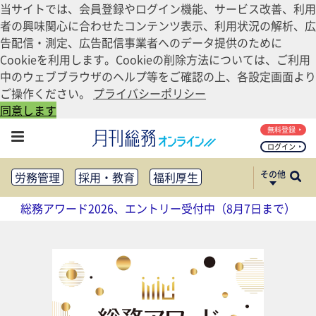
当サイトでは、会員登録やログイン機能、サービス改善、利用
者の興味関心に合わせたコンテンツ表示、利用状況の解析、広
告配信・測定、広告配信事業者へのデータ提供のために
Cookieを利用します。Cookieの削除方法については、ご利用
中のウェブブラウザのヘルプ等をご確認の上、各設定画面より
ご操作ください。
プライバシーポリシー
同意します
無料登録
ログイン
その他
労務管理
採用・教育
福利厚生
健康経営
働き方改革
総務アワード2026、エントリー受付中（8月7日まで）
法務・コンプライアンス
業務資料ダウンロード
知財管理
リスクマネジメント・BCP
社外・社内広報
社外・社内コミュニケーション活性化
FM・オフィス移転
CSR・SDGs
テクノロジー活用・DX