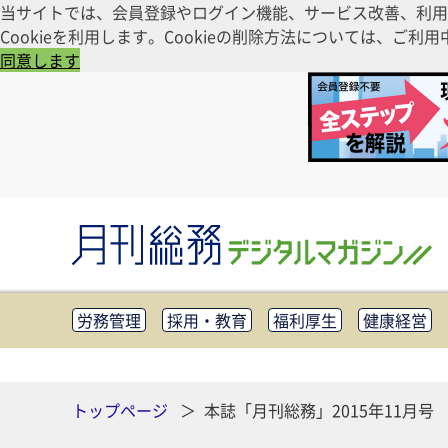
当サイトでは、会員登録やログイン機能、サービス改善、利用
Cookieを利用します。Cookieの削除方法については、
同意します
労務管理
採用・教育
福利厚生
健康経営
知財管理
リスクマネジメント・BCP
社外・社
CSR・SDGs
テクノロジー活用・DX
助成金・
その他
トップページ
本誌「月刊総務」2015年11月号