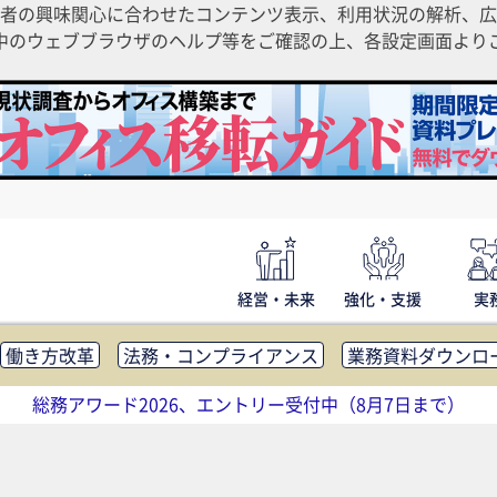
者の興味関心に合わせたコンテンツ表示、利用状況の解析、広
ご利用中のウェブブラウザのヘルプ等をご確認の上、各設定画面よ
経営・未来
強化・支援
実
働き方改革
法務・コンプライアンス
業務資料ダウンロ
内広報
社外・社内コミュニケーション活性化
FM・オフ
総務アワード2026、エントリー受付中（8月7日まで）
補助金・コスト削減
アウトソーシング・BPO
調査・レポ