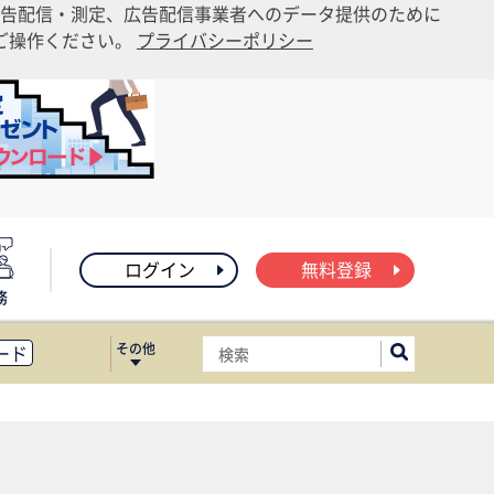
告配信・測定、広告配信事業者へのデータ提供のために
りご操作ください。
プライバシーポリシー
ログイン
無料登録
務
その他
ード
ィス移転
ート