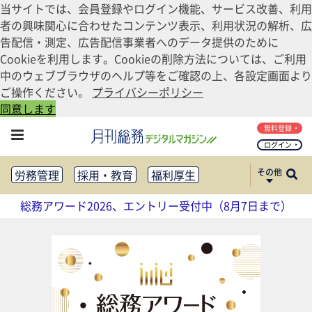
当サイトでは、会員登録やログイン機能、サービス改善、利用
者の興味関心に合わせたコンテンツ表示、利用状況の解析、広
告配信・測定、広告配信事業者へのデータ提供のために
Cookieを利用します。Cookieの削除方法については、ご利用
中のウェブブラウザのヘルプ等をご確認の上、各設定画面より
ご操作ください。
プライバシーポリシー
同意します
無料登録
ログイン
その他
労務管理
採用・教育
福利厚生
健康経営
働き方改革
総務アワード2026、エントリー受付中（8月7日まで）
法務・コンプライアンス
業務資料ダウンロード
知財管理
リスクマネジメント・BCP
社外・社内広報
社外・社内コミュニケーション活性化
FM・オフィス移転
CSR・SDGs
テクノロジー活用・DX