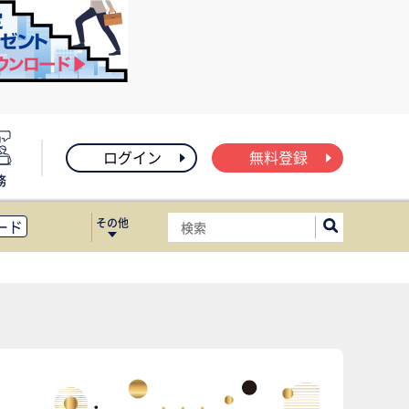
ログイン
無料登録
務
その他
ード
ィス移転
ート