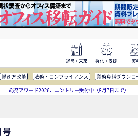
経営・未来
強化・支援
実
働き方改革
法務・コンプライアンス
業務資料ダウンロ
内広報
社外・社内コミュニケーション活性化
FM・オフ
総務アワード2026、エントリー受付中（8月7日まで）
補助金・コスト削減
アウトソーシング・BPO
調査・レポ
月号