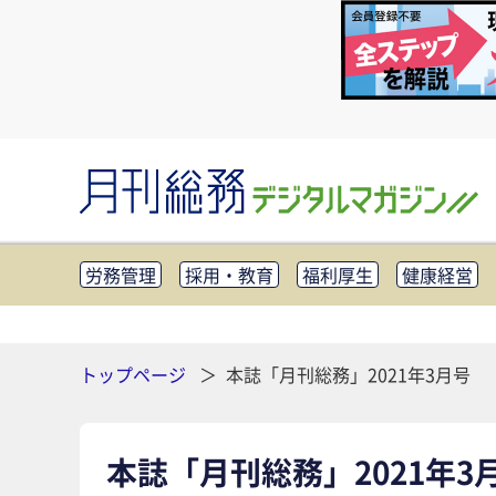
労務管理
採用・教育
福利厚生
健康経営
知財管理
リスクマネジメント・BCP
社外・社
CSR・SDGs
テクノロジー活用・DX
助成金・
その他
トップページ
本誌「月刊総務」2021年3月号
本誌「月刊総務」2021年3