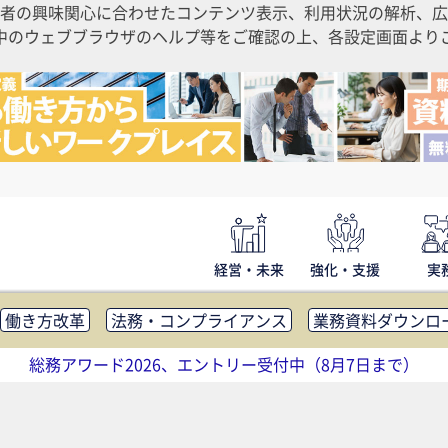
者の興味関心に合わせたコンテンツ表示、利用状況の解析、広
ご利用中のウェブブラウザのヘルプ等をご確認の上、各設定画面よ
経営・未来
強化・支援
実
働き方改革
法務・コンプライアンス
業務資料ダウンロ
内広報
社外・社内コミュニケーション活性化
FM・オフ
総務アワード2026、エントリー受付中（8月7日まで）
補助金・コスト削減
アウトソーシング・BPO
調査・レポ