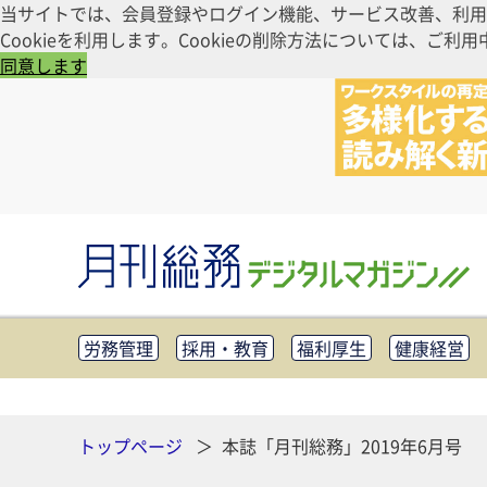
当サイトでは、会員登録やログイン機能、サービス改善、利用
Cookieを利用します。Cookieの削除方法については、
同意します
労務管理
採用・教育
福利厚生
健康経営
知財管理
リスクマネジメント・BCP
社外・社
CSR・SDGs
テクノロジー活用・DX
助成金・
その他
トップページ
本誌「月刊総務」2019年6月号