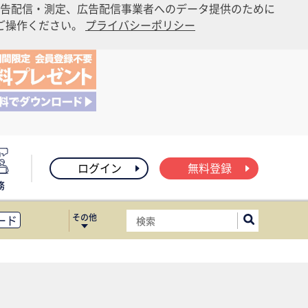
告配信・測定、広告配信事業者へのデータ提供のために
りご操作ください。
プライバシーポリシー
ログイン
無料登録
務
その他
ード
ィス移転
ート