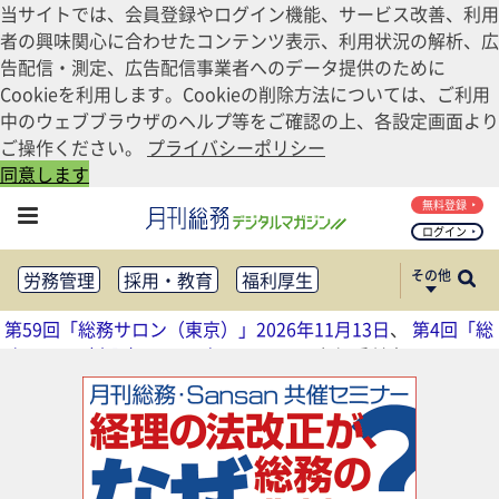
当サイトでは、会員登録やログイン機能、サービス改善、利用
者の興味関心に合わせたコンテンツ表示、利用状況の解析、広
告配信・測定、広告配信事業者へのデータ提供のために
Cookieを利用します。Cookieの削除方法については、ご利用
中のウェブブラウザのヘルプ等をご確認の上、各設定画面より
ご操作ください。
プライバシーポリシー
同意します
無料登録
ログイン
その他
労務管理
採用・教育
福利厚生
健康経営
働き方改革
第59回「総務サロン（東京）」2026年11月13日
、
第4回「総
法務・コンプライアンス
務サロン（大阪）」2026年11月17日
参加受付中
業務資料ダウンロード
知財管理
リスクマネジメント・BCP
社外・社内広報
社外・社内コミュニケーション活性化
FM・オフィス移転
CSR・SDGs
テクノロジー活用・DX