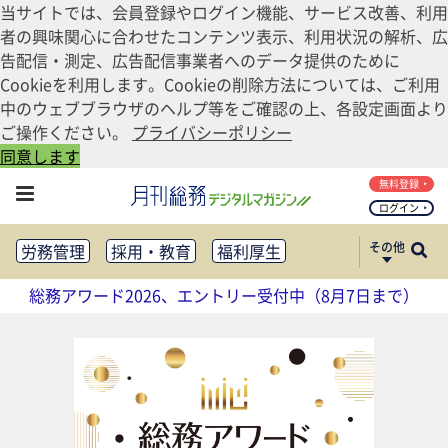
当サイトでは、会員登録やログイン機能、サービス改善、利用
者の興味関心に合わせたコンテンツ表示、利用状況の解析、広
告配信・測定、広告配信事業者へのデータ提供のために
Cookieを利用します。Cookieの削除方法については、ご利用
中のウェブブラウザのヘルプ等をご確認の上、各設定画面より
ご操作ください。
プライバシーポリシー
同意します
無料登録
ログイン
その他
労務管理
採用・教育
福利厚生
健康経営
働き方改革
総務アワード2026、エントリー受付中（8月7日まで）
法務・コンプライアンス
業務資料ダウンロード
知財管理
リスクマネジメント・BCP
社外・社内広報
社外・社内コミュニケーション活性化
FM・オフィス移転
CSR・SDGs
テクノロジー活用・DX